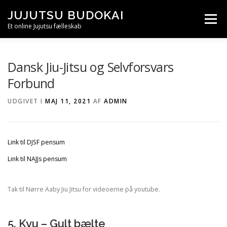
Spring
JUJUTSU BUDOKAI
til
Menu
indhold
Et online Jujutsu fælleskab
OM
JUJUTSU HISTORIE
JUJUTSUKA
RYU
Dansk Jiu-Jitsu og Selvforsvars
Forbund
DOJO
PENSUM
PRIVATLIVSPOLITIK
UDGIVET I
MAJ 11, 2021
AF
ADMIN
Link til DJSF pensum
Link til NAJJs pensum
Tak til Nørre Aaby Jiu Jitsu for videoerne på youtube.
5. Kyu – Gult bælte