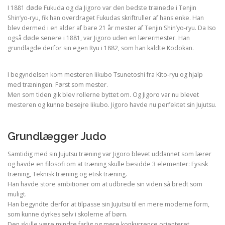
I 1881 døde Fukuda og da Jigoro var den bedste trænede i Tenjin
Shin’yo-ryu, fik han overdraget Fukudas skriftruller af hans enke. Han
blev dermed i en alder af bare 21 år mester af Tenjin Shin’yo-ryu. Da Iso
også døde senere i 1881, var Jigoro uden en lærermester. Han
grundlagde derfor sin egen Ryu i 1882, som han kaldte Kodokan.
I begyndelsen kom mesteren Iikubo Tsunetoshi fra Kito-ryu og hjalp
med træningen. Først som mester.
Men som tiden gik blev rollerne byttet om. Og Jigoro var nu blevet
mesteren og kunne besejre Iikubo. Jigoro havde nu perfektet sin Jujutsu.
Grundlægger Judo
Samtidig med sin Jujutsu træning var Jigoro blevet uddannet som lærer
og havde en filosofi om at træning skulle besidde 3 elementer: Fysisk
træning, Teknisk træning og etisk træning.
Han havde store ambitioner om at udbrede sin viden så bredt som
muligt.
Han begyndte derfor at tilpasse sin Jujutsu til en mere moderne form,
som kunne dyrkes selv i skolerne af børn.
Den skulle være mindre farlig og mere konkurrence orienteret.