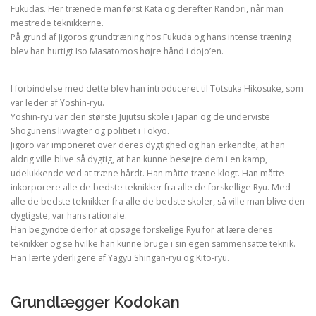
Fukudas. Her trænede man først Kata og derefter Randori, når man
mestrede teknikkerne.
På grund af Jigoros grundtræning hos Fukuda og hans intense træning
blev han hurtigt Iso Masatomos højre hånd i dojo’en.
I forbindelse med dette blev han introduceret til Totsuka Hikosuke, som
var leder af Yoshin-ryu.
Yoshin-ryu var den største Jujutsu skole i Japan og de underviste
Shogunens livvagter og politiet i Tokyo.
Jigoro var imponeret over deres dygtighed og han erkendte, at han
aldrig ville blive så dygtig, at han kunne besejre dem i en kamp,
udelukkende ved at træne hårdt. Han måtte træne klogt. Han måtte
inkorporere alle de bedste teknikker fra alle de forskellige Ryu. Med
alle de bedste teknikker fra alle de bedste skoler, så ville man blive den
dygtigste, var hans rationale.
Han begyndte derfor at opsøge forskelige Ryu for at lære deres
teknikker og se hvilke han kunne bruge i sin egen sammensatte teknik.
Han lærte yderligere af Yagyu Shingan-ryu og Kito-ryu.
Grundlægger Kodokan