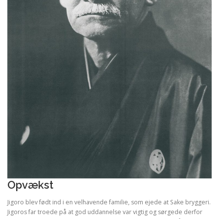
Opvækst
Jigoro blev født ind i en velhavende familie, som ejede at Sake bryggeri.
Jigoros far troede på at god uddannelse var vigtig og sørgede derfor