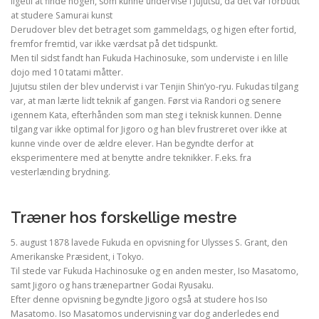
ligetil at finde nogen, som kunne undervise i Jujutsu, da det var forbudt
at studere Samurai kunst
Derudover blev det betraget som gammeldags, og higen efter fortid,
fremfor fremtid, var ikke værdsat på det tidspunkt.
Men til sidst fandt han Fukuda Hachinosuke, som underviste i en lille
dojo med 10 tatami måtter.
Jujutsu stilen der blev undervist i var Tenjin Shin’yo-ryu. Fukudas tilgang
var, at man lærte lidt teknik af gangen. Først via Randori og senere
igennem Kata, efterhånden som man steg i teknisk kunnen. Denne
tilgang var ikke optimal for Jigoro og han blev frustreret over ikke at
kunne vinde over de ældre elever. Han begyndte derfor at
eksperimentere med at benytte andre teknikker. F.eks. fra
vesterlænding brydning.
Træner hos forskellige mestre
5. august 1878 lavede Fukuda en opvisning for Ulysses S. Grant, den
Amerikanske Præsident, i Tokyo.
Til stede var Fukuda Hachinosuke og en anden mester, Iso Masatomo,
samt Jigoro og hans trænepartner Godai Ryusaku.
Efter denne opvisning begyndte Jigoro også at studere hos Iso
Masatomo. Iso Masatomos undervisning var dog anderledes end