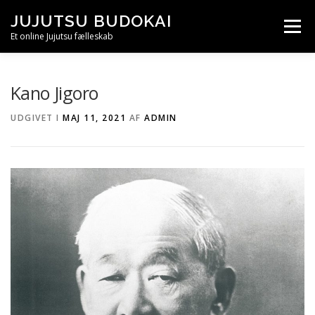
Spring
JUJUTSU BUDOKAI
til
Menu
indhold
Et online Jujutsu fælleskab
OM
JUJUTSU HISTORIE
JUJUTSUKA
RYU
Kano Jigoro
UDGIVET I
MAJ 11, 2021
AF
ADMIN
DOJO
PENSUM
PRIVATLIVSPOLITIK