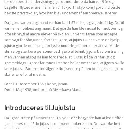
for den bedste undervisning. Jigoros mor døde da han var 9 år og
bagefter flyttede faren familien til Tokyo. I Tokyo kom Jigoro ind på de
bedste privatskoler, hvor han blev undervist af europæiske lærerer.
Da Jigoro var en ung mand var han kun 1,57 m høj og vejede 41 kg. Dertil
var han en belæst ung mand. Det gjorde han blev udsat for mobberi og
ofte fik prygl af andre elever på skolen. En ven til faren som arbejde,
som vagt for Shogunen, fortalte Jigoro, at Jujutsu kunne være en hjælp.
Jujutsu gjorde det muligt for fysisk underlegne personer at overvinde
større og stærkere personer ved hjælp af teknik. Jigoro bad om træning,
men vennen afslog da han forklarede, at Jujutsu både var farligt og
gammeldags. Jigoros far synes i starten heller om tanken, at Jigoro skulle
lære Jujutsu. Faderen indvilgede dog senere på den betingelse, at Jioro
skulle lære for at mestre.
Født 10. December 1860, Kobe, Japan.
Død 4. Maj 1938, ombord på MV Hikawa Maru.
Introduceres til Jujutstu
Da Jigoro starte på universitet i Tokyo i 1877 begyndte han at lede efter
gamle mestre af Edo Jujutsu, som kunne oplære ham. Det var ikke helt